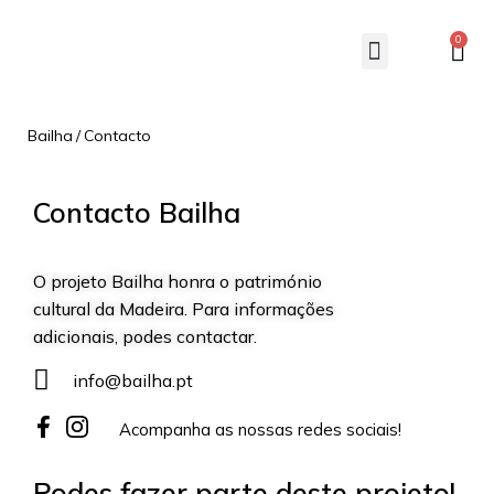
0
Veste Uma Causa
Retiro De Bordado
Bailha
/
Contacto
Contacto Bailha
O projeto Bailha honra o património
cultural da Madeira.
Para informações
adicionais, podes contactar.
info@bailha.pt
Acompanha as nossas redes sociais!
Podes fazer parte deste projeto!